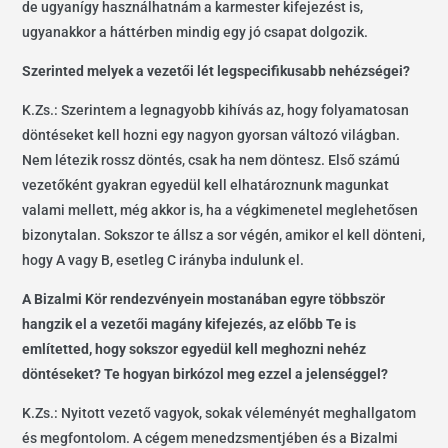
de ugyanígy használhatnám a karmester kifejezést is,
ugyanakkor a háttérben mindig egy jó csapat dolgozik.
Szerinted melyek a vezetői lét legspecifikusabb nehézségei?
K.Zs.: Szerintem a legnagyobb kihívás az, hogy folyamatosan
döntéseket kell hozni egy nagyon gyorsan változó világban.
Nem létezik rossz döntés, csak ha nem döntesz. Első számú
vezetőként gyakran egyedül kell elhatároznunk magunkat
valami mellett, még akkor is, ha a végkimenetel meglehetősen
bizonytalan. Sokszor te állsz a sor végén, amikor el kell dönteni,
hogy A vagy B, esetleg C irányba indulunk el.
A Bizalmi Kör rendezvényein mostanában egyre többször
hangzik el a vezetői magány kifejezés, az előbb Te is
említetted, hogy sokszor egyedül kell meghozni nehéz
döntéseket? Te hogyan birkózol meg ezzel a jelenséggel?
K.Zs.: Nyitott vezető vagyok, sokak véleményét meghallgatom
és megfontolom. A cégem menedzsmentjében és a Bizalmi