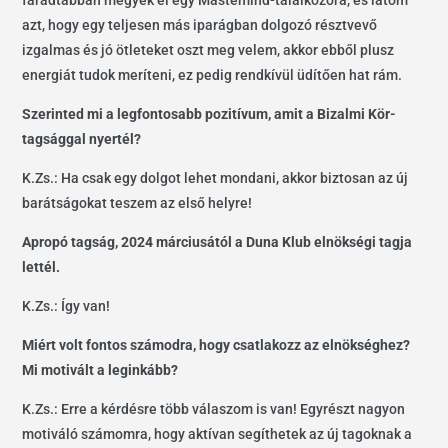
fáradtabban megyek el egy Mastemind-találkozóra, és látom
azt, hogy egy teljesen más iparágban dolgozó résztvevő
izgalmas és jó ötleteket oszt meg velem, akkor ebből plusz
energiát tudok meríteni, ez pedig rendkívül üdítően hat rám.
Szerinted mi a legfontosabb pozitívum, amit a Bizalmi Kör-
tagsággal nyertél?
K.Zs.: Ha csak egy dolgot lehet mondani, akkor biztosan az új
barátságokat teszem az első helyre!
Apropó tagság, 2024 márciusától a Duna Klub elnökségi tagja
lettél.
K.Zs.: Így van!
Miért volt fontos számodra, hogy csatlakozz az elnökséghez?
Mi motivált a leginkább?
K.Zs.: Erre a kérdésre több válaszom is van! Egyrészt nagyon
motiváló számomra, hogy aktívan segíthetek az új tagoknak a