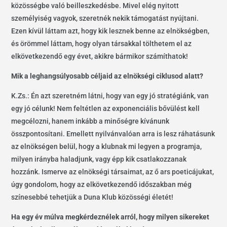
közösségbe való beilleszkedésbe. Mivel elég nyitott
személyiség vagyok, szeretnék nekik támogatást nyújtani.
Ezen kívül láttam azt, hogy kik lesznek benne az elnökségben,
és örömmel láttam, hogy olyan társakkal tölthetem el az
elkövetkezendő egy évet, akikre bármikor számíthatok!
Mik a leghangsúlyosabb céljaid az elnökségi ciklusod alatt?
K.Zs.: Én azt szeretném látni, hogy van egy jó stratégiánk, van
egy jó célunk! Nem feltétlen az exponenciális bővülést kell
megcélozni, hanem inkább a minőségre kívánunk
összpontosítani. Emellett nyilvánvalóan arra is lesz ráhatásunk
az elnökségen belül, hogy a klubnak mi legyen a programja,
milyen irányba haladjunk, vagy épp kik csatlakozzanak
hozzánk. Ismerve az elnökségi társaimat, az ő ars poeticájukat,
úgy gondolom, hogy az elkövetkezendő időszakban még
színesebbé tehetjük a Duna Klub közösségi életét!
Ha egy év múlva megkérdeznélek arról, hogy milyen sikereket