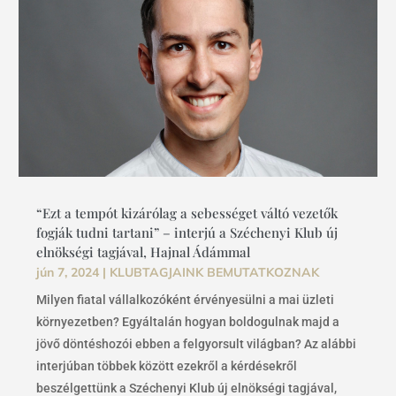
“Ezt a tempót kizárólag a sebességet váltó vezetők
fogják tudni tartani” – interjú a Széchenyi Klub új
elnökségi tagjával, Hajnal Ádámmal
jún 7, 2024
|
KLUBTAGJAINK BEMUTATKOZNAK
Milyen fiatal vállalkozóként érvényesülni a mai üzleti
környezetben? Egyáltalán hogyan boldogulnak majd a
jövő döntéshozói ebben a felgyorsult világban? Az alábbi
interjúban többek között ezekről a kérdésekről
beszélgettünk a Széchenyi Klub új elnökségi tagjával,