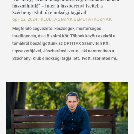
használniuk!” – interjú Jászberényi Ivettel, a
Széchenyi Klub új elnökségi tagjával
ápr 12, 2024
|
KLUBTAGJAINK BEMUTATKOZNAK
Megfelelő cégvezetői készségek, mesterséges
intelligencia, és a Bizalmi Kör. Többek között ezekről a
témákról beszélgettünk az OPTITAX Számviteli Kft.
ügyvezetőjével, Jászberényi Ivettel, aki nemrégiben a
Széchenyi Klub elnökségi tagja lett. Ivett, szerinted mi...