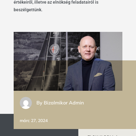
értékeiről, illetve az elnökség feladatairól is
beszélgettünk.
By
Bizalmikor Admin
márc 27, 2024