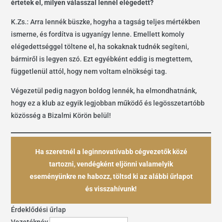
értetek el, milyen válasszal lennél elégedett?
K.Zs.: Arra lennék büszke, hogyha a tagság teljes mértékben
ismerne, és fordítva is ugyanígy lenne. Emellett komoly
elégedettséggel töltene el, ha sokaknak tudnék segíteni,
bármiről is legyen szó. Ezt egyébként eddig is megtettem,
függetlenül attól, hogy nem voltam elnökségi tag.
Végezetül pedig nagyon boldog lennék, ha elmondhatnánk,
hogy ez a klub az egyik legjobban működő és legösszetartóbb
közösség a Bizalmi Körön belül!
Ha szeretnél a leginnovatívabb cégvezetők közé
tartozni, vendégként eljönni valamelyik
eseményünkre ne habozz, töltsd ki az alábbi űrlapot
és visszahívunk!
Érdeklődési űrlap