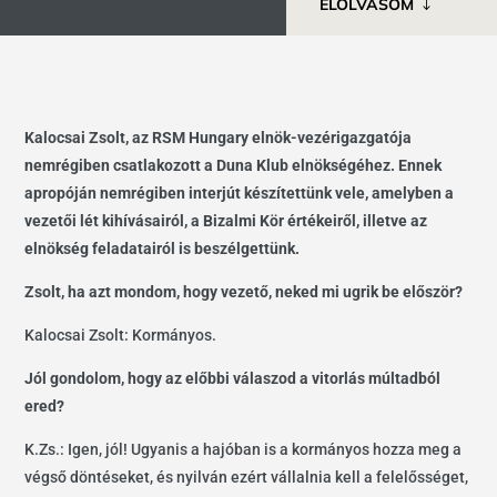
ELOLVASOM
Kalocsai Zsolt, az RSM Hungary elnök-vezérigazgatója
nemrégiben csatlakozott a Duna Klub elnökségéhez. Ennek
apropóján nemrégiben interjút készítettünk vele, amelyben a
vezetői lét kihívásairól, a Bizalmi Kör értékeiről, illetve az
elnökség feladatairól is beszélgettünk.
Zsolt, ha azt mondom, hogy vezető, neked mi ugrik be először?
Kalocsai Zsolt: Kormányos.
Jól gondolom, hogy az előbbi válaszod a vitorlás múltadból
ered?
K.Zs.: Igen, jól! Ugyanis a hajóban is a kormányos hozza meg a
végső döntéseket, és nyilván ezért vállalnia kell a felelősséget,