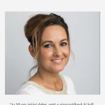
“Az MI egy óriási dolog, amit a cégvezetőknek ki kell