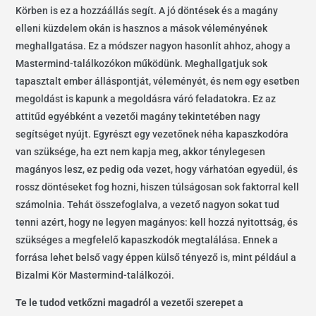
Körben is ez a hozzáállás segít. A jó döntések és a magány
elleni küzdelem okán is hasznos a mások véleményének
meghallgatása. Ez a módszer nagyon hasonlít ahhoz, ahogy a
Mastermind-találkozókon működünk. Meghallgatjuk sok
tapasztalt ember álláspontját, véleményét, és nem egy esetben
megoldást is kapunk a megoldásra váró feladatokra. Ez az
attitűd egyébként a vezetői magány tekintetében nagy
segítséget nyújt. Egyrészt egy vezetőnek néha kapaszkodóra
van szüksége, ha ezt nem kapja meg, akkor ténylegesen
magányos lesz, ez pedig oda vezet, hogy várhatóan egyedül, és
rossz döntéseket fog hozni, hiszen túlságosan sok faktorral kell
számolnia. Tehát összefoglalva, a vezető nagyon sokat tud
tenni azért, hogy ne legyen magányos: kell hozzá nyitottság, és
szükséges a megfelelő kapaszkodók megtalálása. Ennek a
forrása lehet belső vagy éppen külső tényező is, mint például a
Bizalmi Kör Mastermind-találkozói.
Te le tudod vetkőzni magadról a vezetői szerepet a