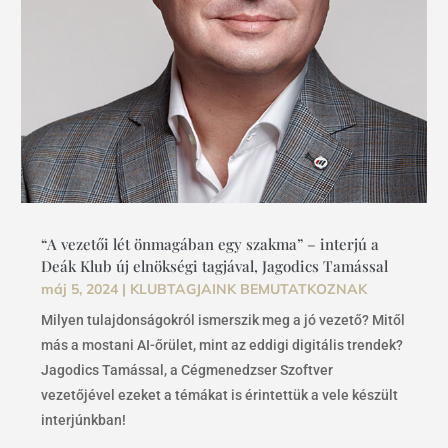
“A vezetői lét önmagában egy szakma” – interjú a
Deák Klub új elnökségi tagjával, Jagodics Tamással
máj 5, 2024
|
KLUBTAGJAINK BEMUTATKOZNAK
Milyen tulajdonságokról ismerszik meg a jó vezető? Mitől
más a mostani AI-őrület, mint az eddigi digitális trendek?
Jagodics Tamással, a Cégmenedzser Szoftver
vezetőjével ezeket a témákat is érintettük a vele készült
interjúnkban!