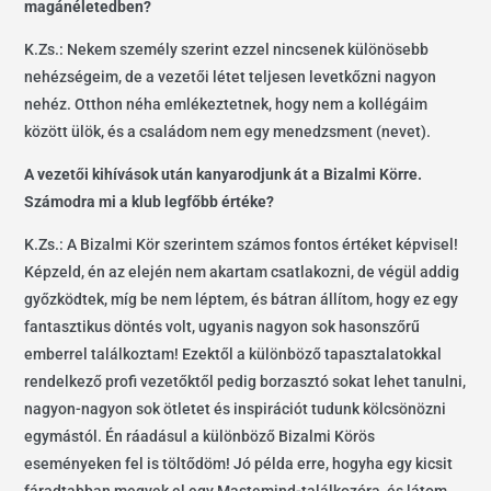
magánéletedben?
K.Zs.: Nekem személy szerint ezzel nincsenek különösebb
nehézségeim, de a vezetői létet teljesen levetkőzni nagyon
nehéz. Otthon néha emlékeztetnek, hogy nem a kollégáim
között ülök, és a családom nem egy menedzsment (nevet).
A vezetői kihívások után kanyarodjunk át a Bizalmi Körre.
Számodra mi a klub legfőbb értéke?
K.Zs.: A Bizalmi Kör szerintem számos fontos értéket képvisel!
Képzeld, én az elején nem akartam csatlakozni, de végül addig
győzködtek, míg be nem léptem, és bátran állítom, hogy ez egy
fantasztikus döntés volt, ugyanis nagyon sok hasonszőrű
emberrel találkoztam! Ezektől a különböző tapasztalatokkal
rendelkező profi vezetőktől pedig borzasztó sokat lehet tanulni,
nagyon-nagyon sok ötletet és inspirációt tudunk kölcsönözni
egymástól. Én ráadásul a különböző Bizalmi Körös
eseményeken fel is töltődöm! Jó példa erre, hogyha egy kicsit