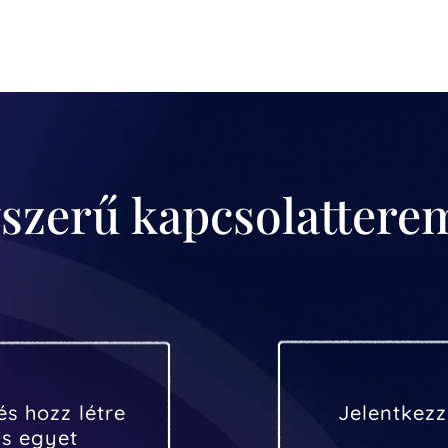
szerű kapcsolattere
és hozz létre
Jelentkez
s egyet