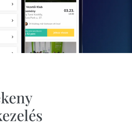
ékeny
ezelés