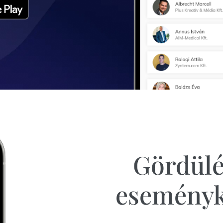
Gördül
eseményk