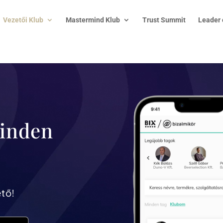
Vezetői Klub
Mastermind Klub
Trust Summit
Leader 
minden
tő!