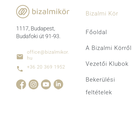
Bizalmi Kör
1117, Budapest,
Főoldal
Budafoki út 91-93.
A Bizalmi Körről
office@bizalmikor.
hu
Vezetői Klubok
+36 20 369 1952
Bekerülési
feltételek