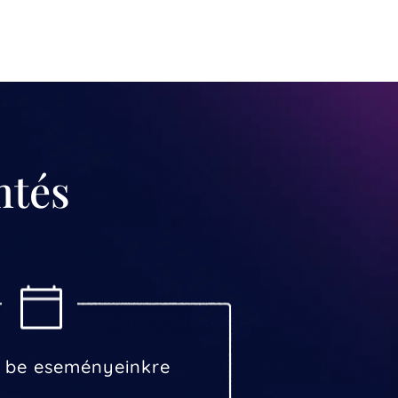
mtés
z be eseményeinkre