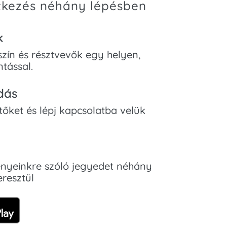
tkezés néhány lépésben
k
zín és résztvevők egy helyen,
ntással.
dás
őket és lépj kapcsolatba velük
nyeinkre szóló jegyedet néhány
eresztül