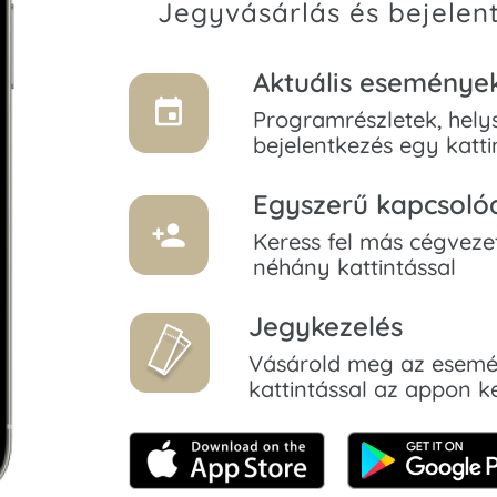
Jegyvásárlás és bejelen
Aktuális eseménye
Programrészletek, helys
bejelentkezés egy katti
Egyszerű kapcsoló
Keress fel más cégvezet
néhány kattintással
Jegykezelés
Vásárold meg az esemé
kattintással az appon k