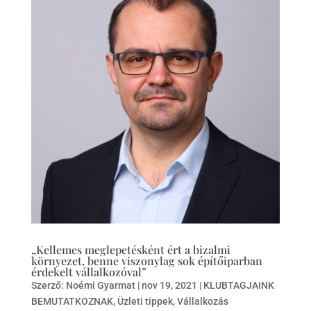
„Kellemes meglepetésként ért a bizalmi
környezet, benne viszonylag sok építőiparban
érdekelt vállalkozóval”
Szerző:
Noémi Gyarmat
|
nov 19, 2021
|
KLUBTAGJAINK
BEMUTATKOZNAK
,
Üzleti tippek
,
Vállalkozás