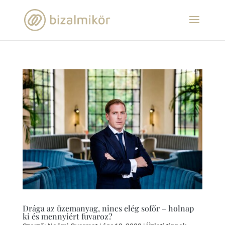
Drága az üzemanyag, nincs elég sofőr – holnap
ki és mennyiért fuvaroz?