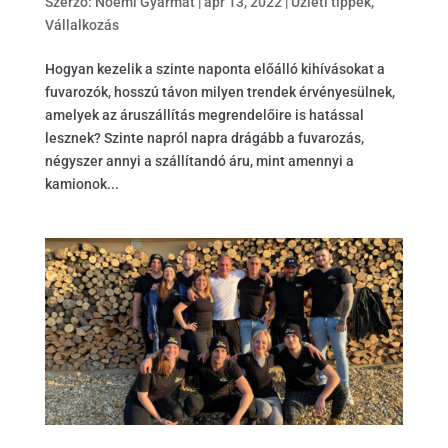
Szerző:
Noémi Gyarmat
|
ápr 13, 2022
|
Üzleti tippek
,
Vállalkozás
Hogyan kezelik a szinte naponta előálló kihívásokat a
fuvarozók, hosszú távon milyen trendek érvényesülnek,
amelyek az áruszállítás megrendelőire is hatással
lesznek? Szinte napról napra drágább a fuvarozás,
négyszer annyi a szállítandó áru, mint amennyi a
kamionok...