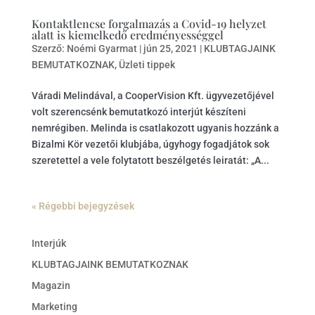
Kontaktlencse forgalmazás a Covid-19 helyzet
alatt is kiemelkedő eredményességgel
Szerző:
Noémi Gyarmat
|
jún 25, 2021
|
KLUBTAGJAINK
BEMUTATKOZNAK
,
Üzleti tippek
Váradi Melindával, a CooperVision Kft. ügyvezetőjével
volt szerencsénk bemutatkozó interjút készíteni
nemrégiben. Melinda is csatlakozott ugyanis hozzánk a
Bizalmi Kör vezetői klubjába, úgyhogy fogadjátok sok
szeretettel a vele folytatott beszélgetés leiratát: „A...
« Régebbi bejegyzések
Interjúk
KLUBTAGJAINK BEMUTATKOZNAK
Magazin
Marketing