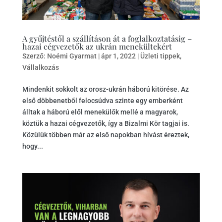
A gyűjtéstől a szállításon át a foglalkoztatásig –
hazai cégvezetők az ukrán menekültekért
Szerző:
Noémi Gyarmat
|
ápr 1, 2022
|
Üzleti tippek
,
Vállalkozás
Mindenkit sokkolt az orosz-ukrán háború kitörése. Az
első döbbenetből felocsúdva szinte egy emberként
álltak a háború elől menekülők mellé a magyarok,
köztük a hazai cégvezetők, így a Bizalmi Kör tagjai is.
Közülük többen már az első napokban hívást éreztek,
hogy...