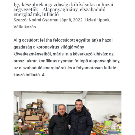
Így készülnek a gazdasági kihívásokra a hazai
cégvezetők – Alapanyaghiány, elszabaduló
energiaárak, infláció
Szerző:
Noémi Gyarmat
|
ápr 8, 2022
|
Üzleti tippek
,
Vállalkozás
Alig ocsúdott fel (ha felocsúdott egyáltalán) a hazai
gazdaság a koronavírus-világjárvány
következményeiből, máris itt a következő kihívás: az
orosz–ukrán konfliktus nyomán fellépő alapanyaghiány,
az elszabaduló energiaárak és a folyamatosan felfelé
kúszó infláció. A...